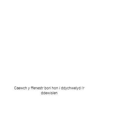
Caewch y ffenestr bori hon i ddychwelyd i'r
ddewislen