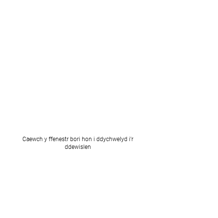
Caewch y ffenestr bori hon i ddychwelyd i'r
ddewislen