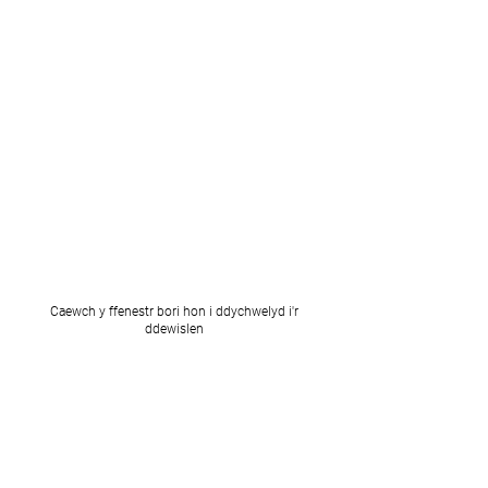
Caewch y ffenestr bori hon i ddychwelyd i'r
ddewislen